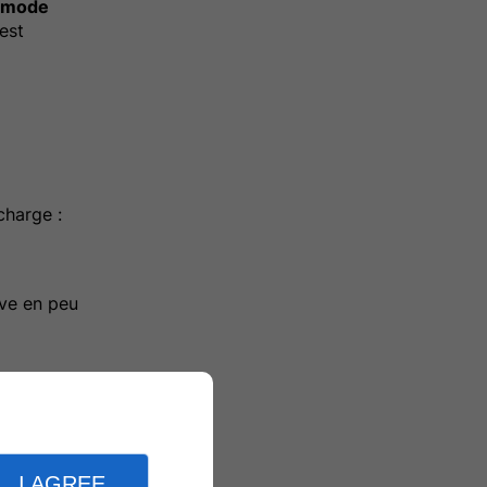
n mode
est
charge :
ive en peu
a plupart
daptateurs
I AGREE