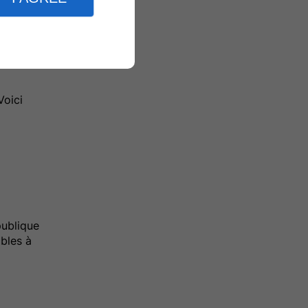
Voici
publique
bles à