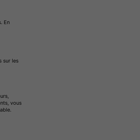
s. En
 sur les
urs,
ents, vous
able.