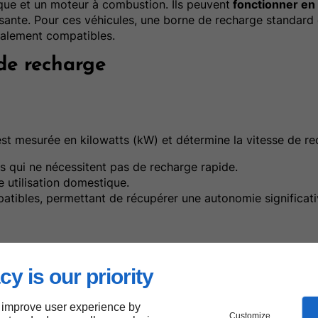
que et un moteur à combustion. Ils peuvent
fonctionner e
éressante. Pour ces véhicules, une borne de recharge standard 
galement compatibles.
 de recharge
est mesurée en kilowatts (kW) et détermine la vitesse de re
es qui ne nécessitent pas de recharge rapide.
 utilisation domestique.
atibles, permettant de récupérer une autonomie significat
cy is our priority
e la borne est compatible avec le modèle de votre voiture. L
r
Type 2
, mais certains modèles peuvent nécessiter des a
 improve user experience by
Customize