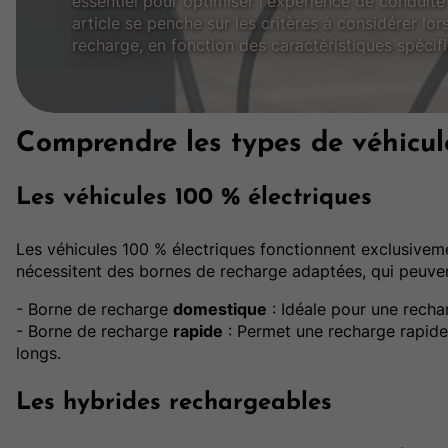
essentiel pour optimiser l'expérience de conduite
article se penche sur les critères à considérer lor
recharge, en fonction des caractéristiques spécif
Comprendre les types de véhicule
Les véhicules 100 % électriques
Les véhicules 100 % électriques fonctionnent exclusive
nécessitent des bornes de recharge adaptées, qui peuven
- Borne de recharge
domestique
: Idéale pour une recha
- Borne de recharge
rapide
: Permet une recharge rapide,
longs.
Les hybrides rechargeables