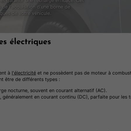
 et garantir une recharge efficace. Cet
s de l'acquisition d'une borne de
iques de votre véhicule.
s électriques
ment à
l'électricité
et ne possèdent pas de moteur à combusti
t être de différents types :
rge nocturne, souvent en courant alternatif (AC).
 généralement en courant continu (DC), parfaite pour les t