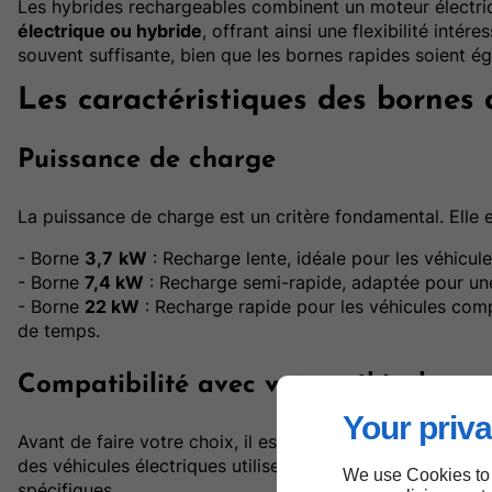
Les hybrides rechargeables combinent un moteur électri
électrique ou hybride
, offrant ainsi une flexibilité int
souvent suffisante, bien que les bornes rapides soient é
Les caractéristiques des bornes
Puissance de charge
La puissance de charge est un critère fondamental. Elle 
- Borne
3,7
kW
: Recharge lente, idéale pour les véhicul
- Borne
7,4 kW
: Recharge semi-rapide, adaptée pour une
- Borne
22 kW
: Recharge rapide pour les véhicules comp
de temps.
Compatibilité avec votre véhicule
Your priva
Avant de faire votre choix, il est crucial de s'assurer qu
des véhicules électriques utilisent la norme de connecteu
We use Cookies to
spécifiques.