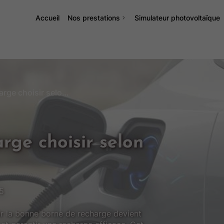
Accueil
Nos prestations
Simulateur photovoltaïque
Quelle borne de recharge choisir selon votre véhicule ?
rge choisir selon
5
sir la bonne borne de recharge devient