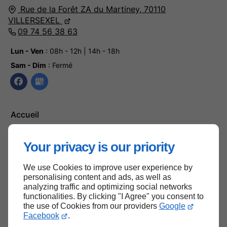
Rue de la Forêt
ZA du Martiney,
70110
VILLERSEXEL
09 74 56 38 63
Lun - Ven
: 08h - 12h | 14h - 18h
Sam - Dim
: Fermé
Accueil
Contactez-nous
Your privacy is our priority
Mentions légales
Plan du site
We use Cookies to improve user experience by
personalising content and ads, as well as
analyzing traffic and optimizing social networks
functionalities. By clicking "I Agree" you consent to
the use of Cookies from our providers
Google
Haut de page
Facebook
.